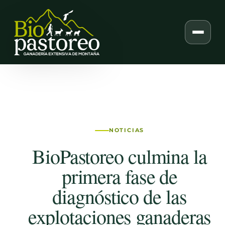
Skip
to
content
NOTICIAS
BioPastoreo culmina la
primera fase de
diagnóstico de las
explotaciones ganaderas