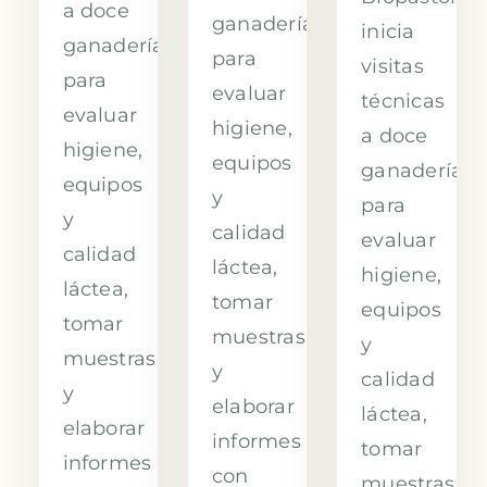
a doce
ganaderías
inicia
ganaderías
para
visitas
para
evaluar
técnicas
evaluar
higiene,
a doce
higiene,
equipos
ganaderías
equipos
y
para
y
calidad
evaluar
calidad
láctea,
higiene,
láctea,
tomar
equipos
tomar
muestras
y
muestras
y
calidad
y
elaborar
láctea,
elaborar
informes
tomar
informes
con
muestras