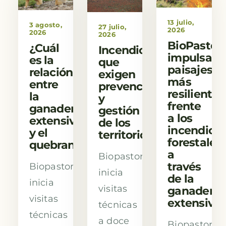
13 julio,
3 agosto,
27 julio,
2026
2026
2026
BioPastor
¿Cuál
Incendios
impulsa
es la
que
paisajes
relación
exigen
más
entre
prevención
resilientes
la
y
frente
ganadería
gestión
a los
extensiva
de los
incendios
y el
territorios
forestales
quebrantahuesos?
a
Biopastoreo
través
Biopastoreo
inicia
de la
inicia
visitas
ganadería
visitas
extensiva
técnicas
técnicas
a doce
Biopastoreo