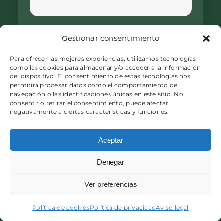
Email
*
Gestionar consentimiento
Para ofrecer las mejores experiencias, utilizamos tecnologías
como las cookies para almacenar y/o acceder a la información
del dispositivo. El consentimiento de estas tecnologías nos
Consulta
*
permitirá procesar datos como el comportamiento de
navegación o las identificaciones únicas en este sitio. No
consentir o retirar el consentimiento, puede afectar
negativamente a ciertas características y funciones.
Aceptar
Acepto la
política de privacidad
Denegar
Ver preferencias
Enviar consulta
Política de cookies
Política de privacidad
Aviso legal