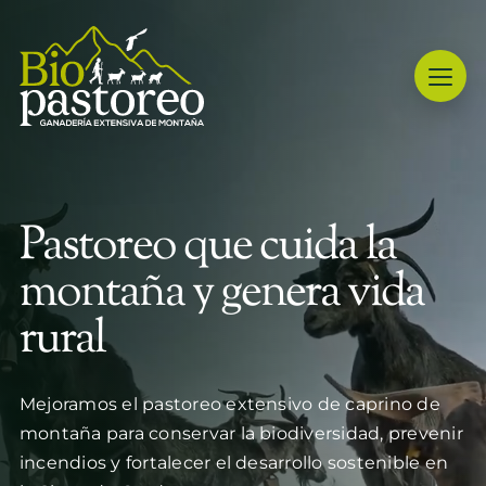
Skip
to
content
Pastoreo que cuida la
montaña y genera vida
rural
Mejoramos el pastoreo extensivo de caprino de
montaña para conservar la biodiversidad, prevenir
incendios y fortalecer el desarrollo sostenible en