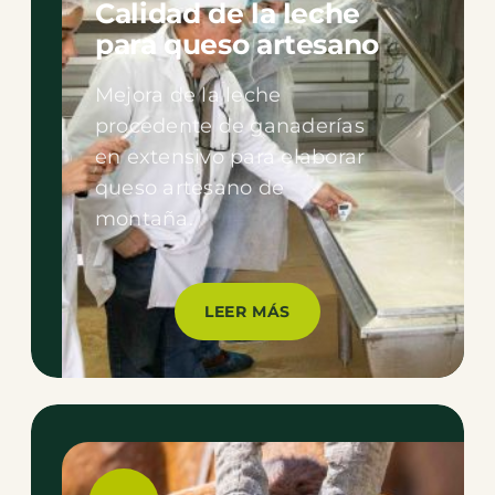
Calidad de la leche
para queso artesano
Mejora de la leche
procedente de ganaderías
en extensivo para elaborar
queso artesano de
montaña.
LEER MÁS