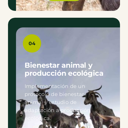
04
Bienestar animal y
producción ecológica
Implementación de un
protocolo de bienestar
animal y estudio de
adaptación a producción
ecológica.