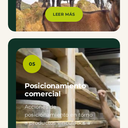
LEER MÁS
05
Posicionamiento
comercial
Acciones de
posicionamiento en torno
a productos vinculados a