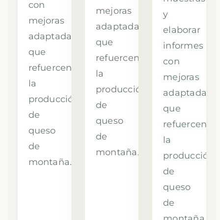
con
mejoras
y
mejoras
adaptadas
elaborar
adaptadas
que
informes
que
refuercen
con
refuercen
la
mejoras
la
producción
adaptadas
producción
de
que
de
queso
refuercen
queso
de
la
de
montaña.
producción
montaña.
de
queso
de
montaña.