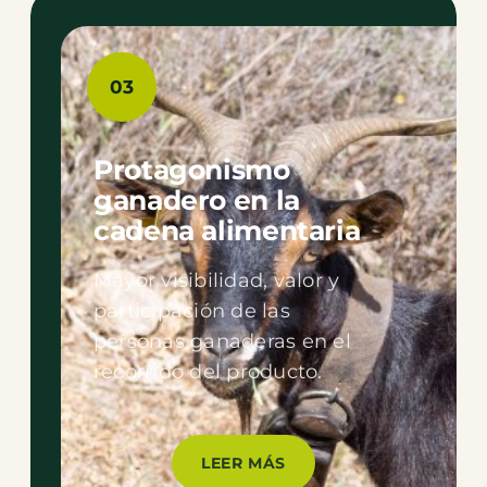
03
Protagonismo
ganadero en la
cadena alimentaria
Mayor visibilidad, valor y
participación de las
personas ganaderas en el
recorrido del producto.
LEER MÁS